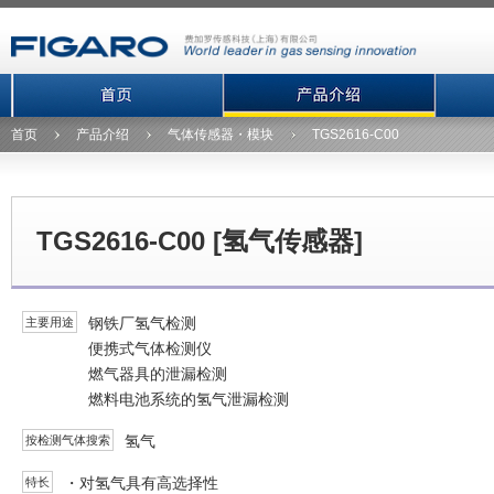
首页
产品介绍
气体传感器・模块
TGS2616-C00
TGS2616-C00 [氢气传感器]
钢铁厂氢气检测
主要用途
便携式气体检测仪
燃气器具的泄漏检测
燃料电池系统的氢气泄漏检测
氢气
按检测气体搜索
・对氢气具有高选择性
特长